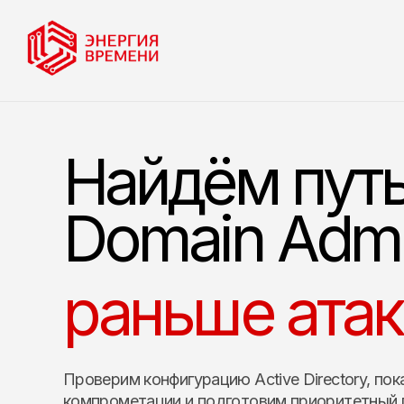
Найдём путь
Domain Adm
раньше ата
Проверим конфигурацию Active Directory, по
компрометации и подготовим приоритетный п