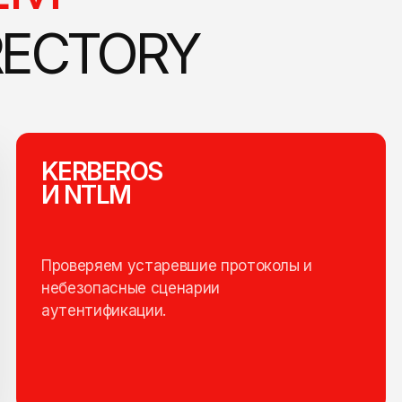
RECTORY
KERBEROS
И NTLM
Проверяем устаревшие протоколы и
небезопасные сценарии
аутентификации.