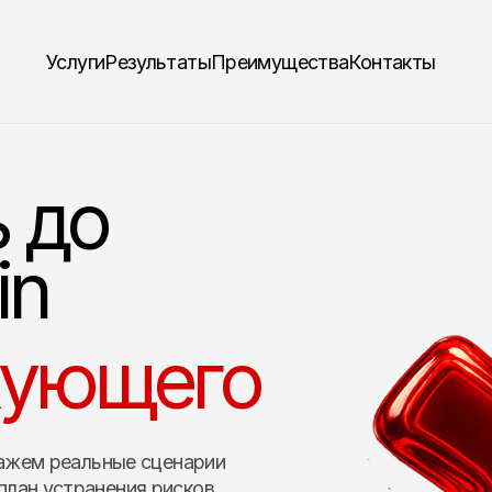
Услуги
Результаты
Преимущества
Контакты
 до
in
кующего
кажем реальные сценарии
лан устранения рисков.